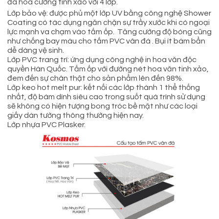
đá hoa cương tinh xảo với 4 lớp.
Lớp bảo vệ: được phủ một lớp UV bằng công nghệ Shower
Coating có tác dụng ngăn chặn sự trầy xước khi có ngoại
lực mạnh va chạm vào tấm ốp. Tăng cường độ bóng cũng
như chống bay màu cho tấm PVC vân đá . Bụi ít bám bẩn
dễ dàng vệ sinh.
Lớp PVC trang trí: ứng dụng công nghệ in hoa văn độc
quyền Hàn Quốc. Tấm ốp với đường nét hoa văn tinh xảo,
đem đến sự chân thật cho sản phẩm lên đến 98%.
Lớp keo hot melt pur: kết nối các lớp thành 1 thể thống
nhất, độ bám dính siêu cao trong suốt quá trình sử dụng
sẽ không có hiện tượng bong tróc bề mặt như các loại
giấy dán tường thông thường hiện nay.
Lớp nhựa PVC Plasker.