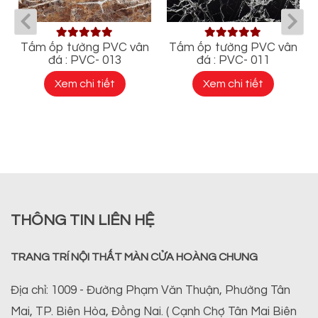
Tấm ốp tường PVC vân
Tấm ốp tường PVC vân
đá : PVC- 013
đá : PVC- 011
Xem chi tiết
Xem chi tiết
THÔNG TIN LIÊN HỆ
TRANG TRÍ NỘI THẤT MÀN CỬA HOÀNG CHUNG
Địa chỉ: 1009 - Đường Phạm Văn Thuận, Phường Tân
Mai, TP. Biên Hòa, Đồng Nai. ( Cạnh Chợ Tân Mai Biên