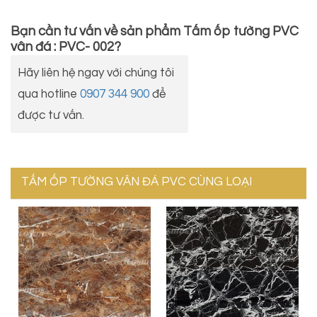
Bạn cần tư vấn về sản phẩm
Tấm ốp tường PVC
vân đá : PVC- 002
?
Hãy liên hệ ngay với chúng tôi
qua hotline
0907 344 900
để
được tư vấn.
TẤM ỐP TƯỜNG VÂN ĐÁ PVC CÙNG LOẠI