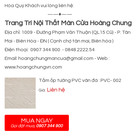
Hòa Quý Khách vui lòng liên hệ:
——♦——
Trang Trí Nội Thất Màn Cửa Hoàng Chung
Địa chỉ: 1009 - Đường Phạm Văn Thuận (QL15 Cũ) - P. Tân
Mai - Biên Hòa - ĐN ( Cạnh chợ tân mai, Biên hòa )
Điện thoại: 0907 344 900 - 0848.2222.54
Email: hoangchungmancua@gmail.com - Web :
www.hoangchungvn.com
Tấm ốp tường PVC vân đá : PVC- 002
Liên hệ
Giá:
MUA NGAY
Gọi đặt mua,
0907 344 900