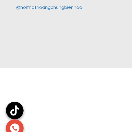
@noithathoangchungbienhoa