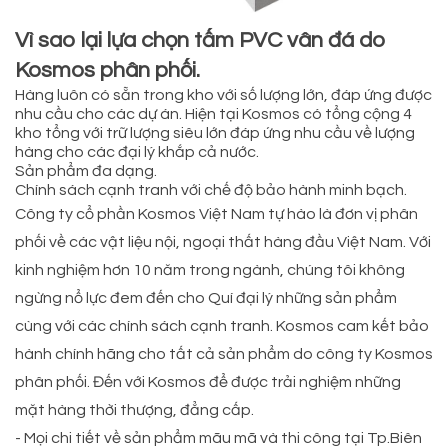
Vì sao lại lựa chọn tấm PVC vân đá do
Kosmos phân phối.
Hàng luôn có sẵn trong kho với số lượng lớn, đáp ứng được
nhu cầu cho các dự án. Hiện tại Kosmos có tổng cộng 4
kho tổng với trữ lượng siêu lớn đáp ứng nhu cầu về lượng
hàng cho các đại lý khắp cả nước.
Sản phẩm đa dạng.
Chính sách cạnh tranh với chế độ bảo hành minh bạch.
Công ty cổ phần Kosmos Việt Nam tự hào là đơn vị phân
phối về các vật liệu nội, ngoại thất hàng đầu Việt Nam. Với
kinh nghiệm hơn 10 năm trong ngành, chúng tôi không
ngừng nổ lực đem đến cho Quí đại lý những sản phẩm
cùng với các chính sách cạnh tranh. Kosmos cam kết bảo
hành chính hãng cho tất cả sản phẩm do công ty Kosmos
phân phối. Đến với Kosmos để được trải nghiệm những
mặt hàng thời thượng, đẳng cấp.
- Mọi chi tiết về sản phẩm mãu mã và thi công tại Tp.Biên