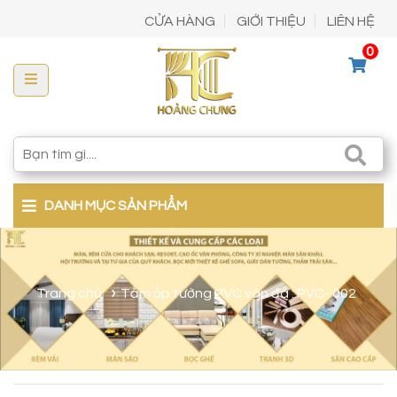
CỬA HÀNG
GIỚI THIỆU
LIÊN HỆ
0
DANH MỤC SẢN PHẨM
Trang chủ
Tấm ốp tường PVC vân đá : PVC- 002