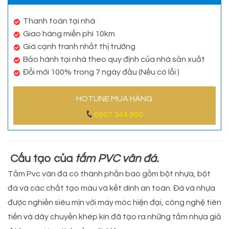
Thanh toán tại nhà
Giao hàng miễn phí 10km
Giá cạnh tranh nhất thị trường
Bảo hành tại nhà theo quy định của nhà sản xuất
Đổi mới 100% trong 7 ngày đầu (Nếu có lỗi )
HOTLINE MUA HÀNG
0907 344 900
Cấu tạo của
tấm PVC vân đá.
Tấm Pvc vân đá có thành phần bao gồm bột nhựa, bột
đá và các chất tạo màu và kết dính an toàn. Đá và nhựa
được nghiền siêu mịn với máy móc hiện đại, công nghệ tiên
tiến và dây chuyền khép kín đã tạo ra những tấm nhựa giả