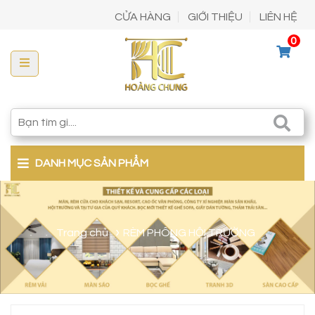
CỬA HÀNG
GIỚI THIỆU
LIÊN HỆ
0
DANH MỤC SẢN PHẨM
Trang chủ
RÈM PHÔNG HỘI TRƯỜNG