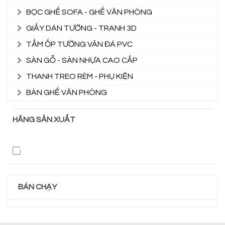
BỌC GHẾ SOFA - GHẾ VĂN PHÒNG
GIẤY DÁN TƯỜNG - TRANH 3D
TẤM ỐP TƯỜNG VÂN ĐÁ PVC
SÀN GỖ - SÀN NHỰA CAO CẤP
THANH TREO RÈM - PHỤ KIỆN
BÀN GHẾ VĂN PHÒNG
HÃNG SẢN XUẤT
BÁN CHẠY