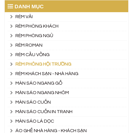
DANH MỤC
RÈM VẢI
RÈM PHÒNG KHÁCH
RÈM PHÒNG NGỦ
RÈM ROMAN
RÈM CẦU VỒNG
RÈM PHÔNG HỘI TRƯỜNG
RÈM KHÁCH SẠN - NHÀ HÀNG
MÀN SÁO NGANG GỖ
MÀN SÁO NGANG NHÔM
MÀN SÁO CUỐN
MÀN SÁO CUỐN IN TRANH
MÀN SÁO LÁ DỌC
ÁO GHẾ NHÀ HÀNG - KHÁCH SẠN